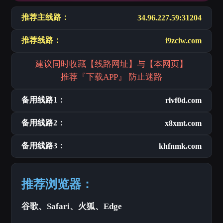
推荐主线路：
34.96.227.59:31204
推荐线路：
i9zciw.com
建议同时收藏【线路网址】与【本网页】
推荐『下载APP』 防止迷路
备用线路1：
rlvf0d.com
备用线路2：
x8xmt.com
备用线路3：
khfnmk.com
推荐浏览器：
谷歌、Safari、火狐、Edge